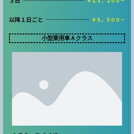
３日
￥１３，２００－
以降１日ごと
￥５，５００－
小型乗用車Ａクラス