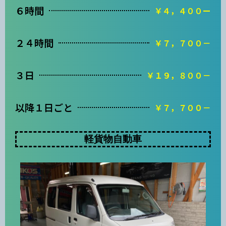
６時間
￥４，４００ー
２４時間
￥７，７００－
３日
￥１９，８００－
以降１日ごと
￥７，７００－
軽貨物自動車